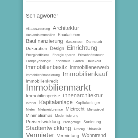
Schlagwörter
Architektur
Altbausanierung
Baudarlehen
Auslandsimmobilien
Baufinanzierung
Bauzinsen
Darmstadt
Einrichtung
Design
Dekoration
Energieeffizienz
Energie sparen
Erbschaftssteuer
Farbpsychologie
Ferienhaus
Garten
Hauskauf
Immobilienbesitz
Immobilienerwerb
Immobilienkauf
Immobilienfinanzierung
Immobilienkredit
Immobilienmarkt
Innenarchitektur
Immobilienpreise
Kapitalanlage
Kapitalanleger
Interior
Mietrecht
Mieter
Mietpreisbremse
Mietspiegel
Minimalismus
Modernisierung
Preisentwicklung
Sanierung
Preisgefüge
Stadtentwicklung
Umzug
Urbanität
Vermieter
Wohntrend
Vermietung