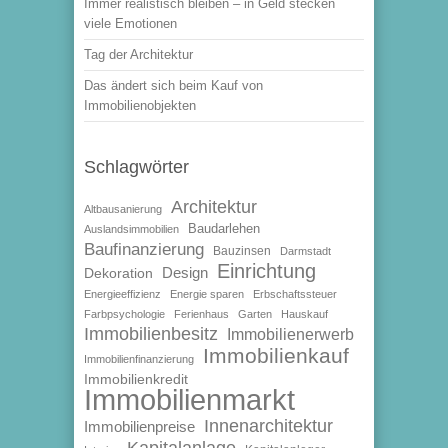
Immer realistisch bleiben – in Geld stecken
viele Emotionen
Tag der Architektur
Das ändert sich beim Kauf von
Immobilienobjekten
Schlagwörter
Architektur
Altbausanierung
Baudarlehen
Auslandsimmobilien
Baufinanzierung
Bauzinsen
Darmstadt
Einrichtung
Design
Dekoration
Energieeffizienz
Energie sparen
Erbschaftssteuer
Farbpsychologie
Ferienhaus
Garten
Hauskauf
Immobilienbesitz
Immobilienerwerb
Immobilienkauf
Immobilienfinanzierung
Immobilienkredit
Immobilienmarkt
Innenarchitektur
Immobilienpreise
Kapitalanlage