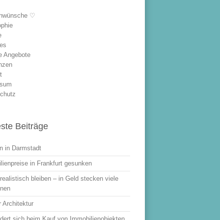
hwünsche ♡
ophie
e
les
le Angebote
nzen
t
ssum
chutz
ste Beiträge
 in Darmstadt
lienpreise in Frankfurt gesunken
ealistisch bleiben – in Geld stecken viele
onen
 Architektur
dert sich beim Kauf von Immobilienobjekten