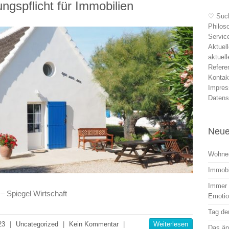
ngspflicht für Immobilien
♡ Suc
Philos
Servic
Aktuel
aktuel
Refere
Kontak
Impre
Datens
Neue
Wohnen
Immobi
Immer r
– Spiegel Wirtschaft
Emoti
Tag der
23
|
Uncategorized
|
Kein Kommentar
|
Weiterlesen
Das än