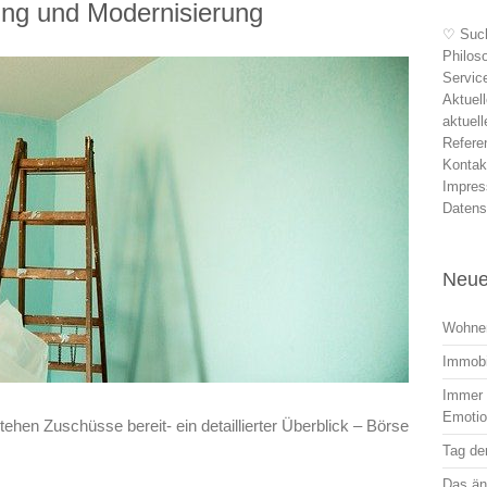
ung und Modernisierung
♡ Suc
Philos
Servic
Aktuel
aktuel
Refere
Kontak
Impre
Datens
Neue
Wohnen
Immobi
Immer r
Emoti
ehen Zuschüsse bereit- ein detaillierter Überblick – Börse
Tag der
Das än