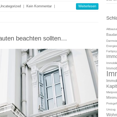
Uncategorized
|
Kein Kommentar
|
Weiterlesen
Schl
Altbaus
Baudar
auten beachten sollten…
Darmsta
Energiee
Farbpsy
Immo
Immobili
Immobi
Im
Immob
Kapi
Mietpre
Minim
Preisge
Umzug
Wohn