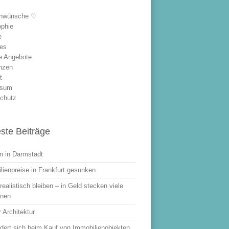
hwünsche ♡
ophie
e
les
le Angebote
nzen
t
ssum
chutz
ste Beiträge
 in Darmstadt
lienpreise in Frankfurt gesunken
ealistisch bleiben – in Geld stecken viele
onen
 Architektur
dert sich beim Kauf von Immobilienobjekten