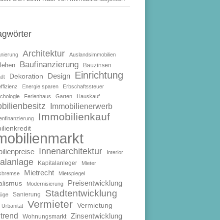
agwörter
Architektur
anierung
Auslandsimmobilien
Baufinanzierung
lehen
Bauzinsen
Einrichtung
Design
Dekoration
dt
ffizienz
Energie sparen
Erbschaftssteuer
chologie
Ferienhaus
Garten
Hauskauf
bilienbesitz
Immobilienerwerb
Immobilienkauf
enfinanzierung
lienkredit
mobilienmarkt
Innenarchitektur
ilienpreise
Interior
talanlage
Kapitalanleger
Mieter
Mietrecht
isbremse
Mietspiegel
Preisentwicklung
alismus
Modernisierung
Stadtentwicklung
Sanierung
füge
Vermieter
Vermietung
Urbanität
trend
Zinsentwicklung
Wohnungsmarkt