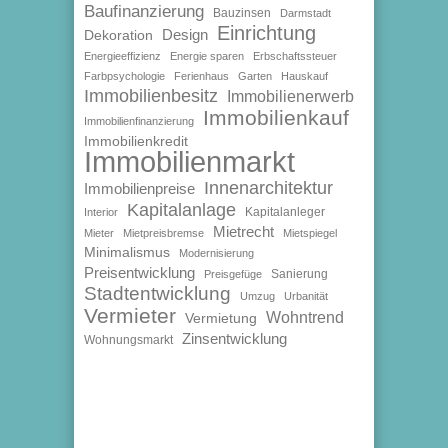
Baufinanzierung
Bauzinsen
Darmstadt
Einrichtung
Design
Dekoration
Energieeffizienz
Energie sparen
Erbschaftssteuer
Farbpsychologie
Ferienhaus
Garten
Hauskauf
Immobilienbesitz
Immobilienerwerb
Immobilienkauf
Immobilienfinanzierung
Immobilienkredit
Immobilienmarkt
Innenarchitektur
Immobilienpreise
Kapitalanlage
Kapitalanleger
Interior
Mietrecht
Mieter
Mietpreisbremse
Mietspiegel
Minimalismus
Modernisierung
Preisentwicklung
Sanierung
Preisgefüge
Stadtentwicklung
Umzug
Urbanität
Vermieter
Wohntrend
Vermietung
Zinsentwicklung
Wohnungsmarkt