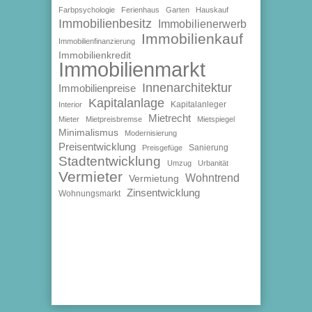
Farbpsychologie
Ferienhaus
Garten
Hauskauf
Immobilienbesitz
Immobilienerwerb
Immobilienkauf
Immobilienfinanzierung
Immobilienkredit
Immobilienmarkt
Innenarchitektur
Immobilienpreise
Kapitalanlage
Kapitalanleger
Interior
Mietrecht
Mieter
Mietpreisbremse
Mietspiegel
Minimalismus
Modernisierung
Preisentwicklung
Sanierung
Preisgefüge
Stadtentwicklung
Umzug
Urbanität
Vermieter
Wohntrend
Vermietung
Zinsentwicklung
Wohnungsmarkt