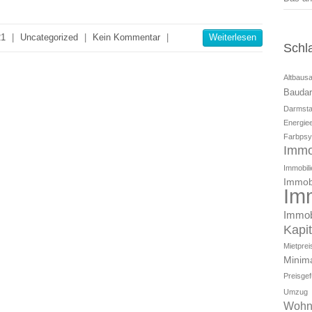
21
|
Uncategorized
|
Kein Kommentar
|
Weiterlesen
Schl
Altbaus
Baudar
Darmsta
Energiee
Farbpsy
Immo
Immobili
Immobi
Im
Immob
Kapi
Mietpre
Minim
Preisge
Umzug
Wohn