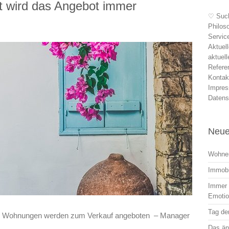
t wird das Angebot immer
♡ Suc
Philos
Servic
Aktuel
aktuel
Refere
Kontak
Impre
Datens
Neue
Wohnen
Immobi
Immer r
Emoti
Tag der
nd Wohnungen werden zum Verkauf angeboten – Manager
Das än