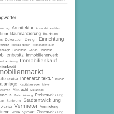
agwörter
Architektur
anierung
Auslandsimmobilien
Baufinanzierung
lehen
Bauzinsen
Einrichtung
Design
Dekoration
dt
ffizienz
Energie sparen
Erbschaftssteuer
chologie
Ferienhaus
Garten
Hauskauf
bilienbesitz
Immobilienerwerb
Immobilienkauf
enfinanzierung
lienkredit
mobilienmarkt
Innenarchitektur
ilienpreise
Interior
talanlage
Kapitalanleger
Mieter
Mietrecht
isbremse
Mietspiegel
Preisentwicklung
alismus
Modernisierung
Stadtentwicklung
Sanierung
füge
Vermieter
Vermietung
Urbanität
trend
Zinsentwicklung
Wohnungsmarkt