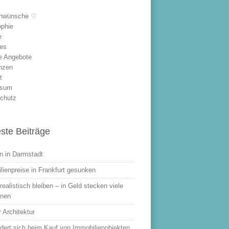
hwünsche ♡
ophie
e
les
le Angebote
nzen
t
ssum
chutz
ste Beiträge
 in Darmstadt
lienpreise in Frankfurt gesunken
ealistisch bleiben – in Geld stecken viele
onen
 Architektur
dert sich beim Kauf von Immobilienobjekten