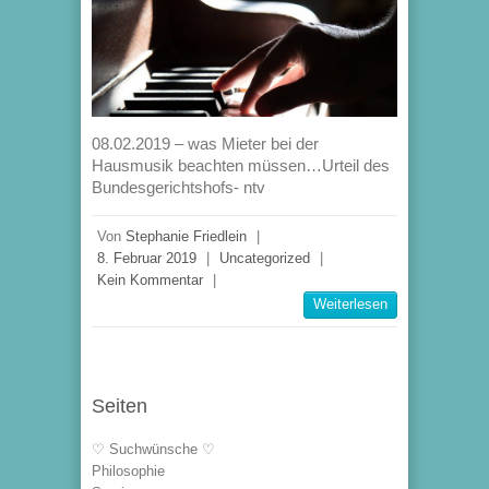
08.02.2019 – was Mieter bei der
Hausmusik beachten müssen…Urteil des
Bundesgerichtshofs- ntv
Von
Stephanie Friedlein
|
8. Februar 2019
|
Uncategorized
|
Kein Kommentar
|
Weiterlesen
Seiten
♡ Suchwünsche ♡
Philosophie