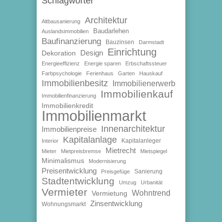
Schlagwörter
Architektur
Altbausanierung
Baudarlehen
Auslandsimmobilien
Baufinanzierung
Bauzinsen
Darmstadt
Einrichtung
Design
Dekoration
Energieeffizienz
Energie sparen
Erbschaftssteuer
Farbpsychologie
Ferienhaus
Garten
Hauskauf
Immobilienbesitz
Immobilienerwerb
Immobilienkauf
Immobilienfinanzierung
Immobilienkredit
Immobilienmarkt
Innenarchitektur
Immobilienpreise
Kapitalanlage
Kapitalanleger
Interior
Mietrecht
Mieter
Mietpreisbremse
Mietspiegel
Minimalismus
Modernisierung
Preisentwicklung
Sanierung
Preisgefüge
Stadtentwicklung
Umzug
Urbanität
Vermieter
Wohntrend
Vermietung
Zinsentwicklung
Wohnungsmarkt