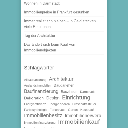
Wohnen in Darmstadt
Immobilienpreise in Frankfurt gesunken
Immer realistisch bleiben – in Geld stecken
viele Emotionen
Tag der Architektur
Das ändert sich beim Kauf von
Immobilienobjekten
Schlagwörter
Architektur
Altbausanierung
Baudarlehen
Auslandsimmobilien
Baufinanzierung
Bauzinsen
Darmstadt
Einrichtung
Design
Dekoration
Energieeffizienz
Energie sparen
Erbschaftssteuer
Farbpsychologie
Ferienhaus
Garten
Hauskauf
Immobilienbesitz
Immobilienerwerb
Immobilienkauf
Immobilienfinanzierung