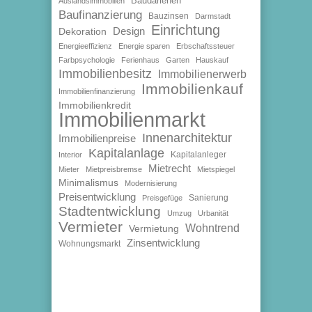
Baudarlehen
Auslandsimmobilien
Baufinanzierung
Bauzinsen
Darmstadt
Einrichtung
Design
Dekoration
Energieeffizienz
Energie sparen
Erbschaftssteuer
Farbpsychologie
Ferienhaus
Garten
Hauskauf
Immobilienbesitz
Immobilienerwerb
Immobilienkauf
Immobilienfinanzierung
Immobilienkredit
Immobilienmarkt
Innenarchitektur
Immobilienpreise
Kapitalanlage
Kapitalanleger
Interior
Mietrecht
Mieter
Mietpreisbremse
Mietspiegel
Minimalismus
Modernisierung
Preisentwicklung
Sanierung
Preisgefüge
Stadtentwicklung
Umzug
Urbanität
Vermieter
Wohntrend
Vermietung
Zinsentwicklung
Wohnungsmarkt