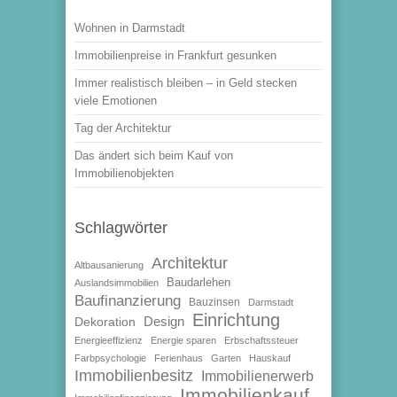
Wohnen in Darmstadt
Immobilienpreise in Frankfurt gesunken
Immer realistisch bleiben – in Geld stecken
viele Emotionen
Tag der Architektur
Das ändert sich beim Kauf von
Immobilienobjekten
Schlagwörter
Architektur
Altbausanierung
Baudarlehen
Auslandsimmobilien
Baufinanzierung
Bauzinsen
Darmstadt
Einrichtung
Design
Dekoration
Energieeffizienz
Energie sparen
Erbschaftssteuer
Farbpsychologie
Ferienhaus
Garten
Hauskauf
Immobilienbesitz
Immobilienerwerb
Immobilienkauf