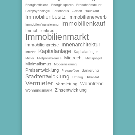
Energieeffizienz
Energie sparen
Erbschaftssteuer
Farbpsychologie
Ferienhaus
Garten
Hauskauf
Immobilienbesitz
Immobilienerwerb
Immobilienkauf
Immobilienfinanzierung
Immobilienkredit
Immobilienmarkt
Innenarchitektur
Immobilienpreise
Kapitalanlage
Kapitalanleger
Interior
Mietrecht
Mieter
Mietpreisbremse
Mietspiegel
Minimalismus
Modernisierung
Preisentwicklung
Sanierung
Preisgefüge
Stadtentwicklung
Umzug
Urbanität
Vermieter
Wohntrend
Vermietung
Zinsentwicklung
Wohnungsmarkt