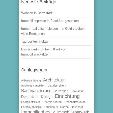
Neueste Beiträge
Wohnen in Darmstadt
Immobilienpreise in Frankfurt gesunken
Immer realistisch bleiben – in Geld stecken
viele Emotionen
Tag der Architektur
Das ändert sich beim Kauf von
Immobilienobjekten
Schlagwörter
Architektur
Altbausanierung
Baudarlehen
Auslandsimmobilien
Baufinanzierung
Bauzinsen
Darmstadt
Einrichtung
Design
Dekoration
Energieeffizienz
Energie sparen
Erbschaftssteuer
Farbpsychologie
Ferienhaus
Garten
Hauskauf
Immobilienbesitz
Immobilienerwerb