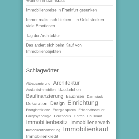
Wohnen in Darmstadt
Immobilienpreise in Frankfurt gesunken
Immer realistisch bleiben – in Geld stecken
viele Emotionen
Tag der Architektur
Das ändert sich beim Kauf von
Immobilienobjekten
Schlagwörter
Architektur
Altbausanierung
Baudarlehen
Auslandsimmobilien
Baufinanzierung
Bauzinsen
Darmstadt
Einrichtung
Design
Dekoration
Energieeffizienz
Energie sparen
Erbschaftssteuer
Farbpsychologie
Ferienhaus
Garten
Hauskauf
Immobilienbesitz
Immobilienerwerb
Immobilienkauf
Immobilienfinanzierung
Immobilienkredit