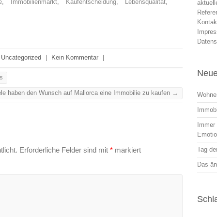
e
,
Immobilienmarkt
,
Kaufentscheidung
,
Lebensqualität
,
aktuel
Refere
Kontak
Impre
Datens
Uncategorized
|
Kein Kommentar
|
Neue
s
ele haben den Wunsch auf Mallorca eine Immobilie zu kaufen
→
Wohnen
Immobi
Immer r
Emoti
licht.
Erforderliche Felder sind mit
*
markiert
Tag der
Das än
Schl