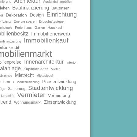
Architektur
anierung
Auslandsimmobilien
Baufinanzierung
lehen
Bauzinsen
Einrichtung
Design
Dekoration
dt
ffizienz
Energie sparen
Erbschaftssteuer
chologie
Ferienhaus
Garten
Hauskauf
bilienbesitz
Immobilienerwerb
Immobilienkauf
enfinanzierung
lienkredit
mobilienmarkt
Innenarchitektur
ilienpreise
Interior
talanlage
Kapitalanleger
Mieter
Mietrecht
isbremse
Mietspiegel
Preisentwicklung
alismus
Modernisierung
Stadtentwicklung
Sanierung
füge
Vermieter
Vermietung
Urbanität
trend
Zinsentwicklung
Wohnungsmarkt