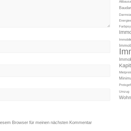
Altbaus
Baudar
Darmsta
Energiee
Farbpsy
Immo
Immobili
Immobi
Im
Immob
Kapi
Mietpre
Minim
Preisge
Umzug
Wohn
diesem Browser für meinen nächsten Kommentar