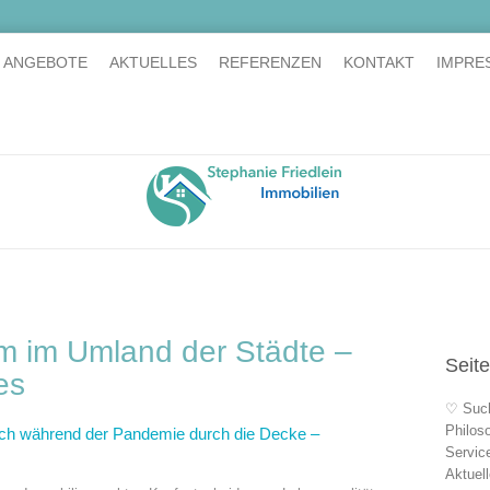
E ANGEBOTE
AKTUELLES
REFERENZEN
KONTAKT
IMPRE
im im Umland der Städte –
Seit
es
♡ Suc
Philos
uch während der Pandemie durch die Decke –
Servic
Aktuel