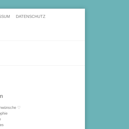
SSUM
DATENSCHUTZ
en
hwünsche ♡
ophie
e
les