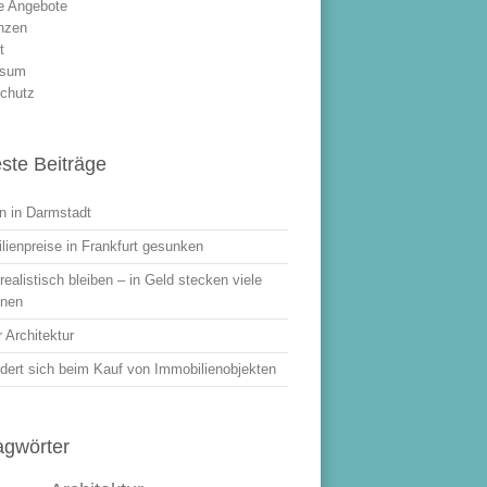
le Angebote
nzen
t
ssum
chutz
ste Beiträge
 in Darmstadt
lienpreise in Frankfurt gesunken
ealistisch bleiben – in Geld stecken viele
onen
 Architektur
dert sich beim Kauf von Immobilienobjekten
agwörter