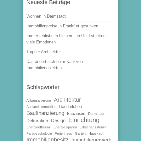
Neueste Beiträge
Wohnen in Darmstadt
Immobilienpreise in Frankfurt gesunken
Immer realistisch bleiben – in Geld stecken
viele Emotionen
Tag der Architektur
Das ändert sich beim Kauf von
Immobilienobjekten
Schlagwörter
Architektur
Altbausanierung
Baudarlehen
Auslandsimmobilien
Baufinanzierung
Bauzinsen
Darmstadt
Einrichtung
Design
Dekoration
Energieeffizienz
Energie sparen
Erbschaftssteuer
Farbpsychologie
Ferienhaus
Garten
Hauskauf
Immobilienbesitz
Immobilienerwerb