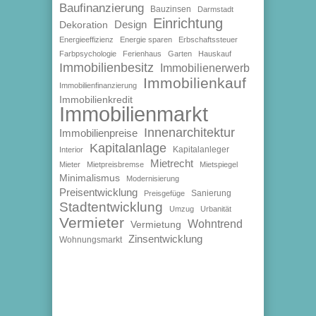
Baufinanzierung
Bauzinsen
Darmstadt
Einrichtung
Design
Dekoration
Energieeffizienz
Energie sparen
Erbschaftssteuer
Farbpsychologie
Ferienhaus
Garten
Hauskauf
Immobilienbesitz
Immobilienerwerb
Immobilienkauf
Immobilienfinanzierung
Immobilienkredit
Immobilienmarkt
Innenarchitektur
Immobilienpreise
Kapitalanlage
Kapitalanleger
Interior
Mietrecht
Mieter
Mietpreisbremse
Mietspiegel
Minimalismus
Modernisierung
Preisentwicklung
Sanierung
Preisgefüge
Stadtentwicklung
Umzug
Urbanität
Vermieter
Wohntrend
Vermietung
Zinsentwicklung
Wohnungsmarkt