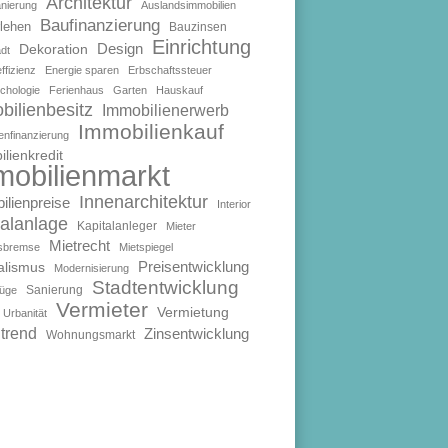
Architektur
anierung
Auslandsimmobilien
Baufinanzierung
lehen
Bauzinsen
Einrichtung
Design
Dekoration
dt
ffizienz
Energie sparen
Erbschaftssteuer
chologie
Ferienhaus
Garten
Hauskauf
bilienbesitz
Immobilienerwerb
Immobilienkauf
enfinanzierung
lienkredit
mobilienmarkt
Innenarchitektur
ilienpreise
Interior
talanlage
Kapitalanleger
Mieter
Mietrecht
isbremse
Mietspiegel
Preisentwicklung
alismus
Modernisierung
Stadtentwicklung
Sanierung
füge
Vermieter
Vermietung
Urbanität
trend
Zinsentwicklung
Wohnungsmarkt