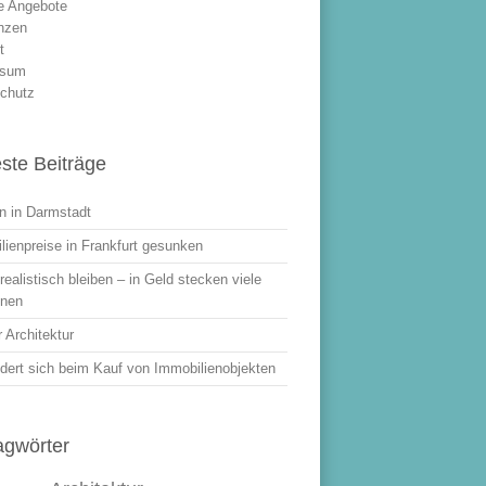
le Angebote
nzen
t
ssum
chutz
ste Beiträge
 in Darmstadt
lienpreise in Frankfurt gesunken
ealistisch bleiben – in Geld stecken viele
onen
 Architektur
dert sich beim Kauf von Immobilienobjekten
agwörter