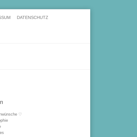
SSUM
DATENSCHUTZ
en
hwünsche ♡
ophie
e
les