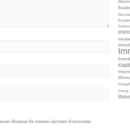
Altbaus
Baudar
Darmsta
Energiee
Farbpsy
Immo
Immobili
Immobi
Im
Immob
Kapi
Mietpre
Minim
Preisge
Umzug
Wohn
diesem Browser für meinen nächsten Kommentar