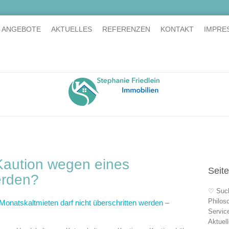
E ANGEBOTE
AKTUELLES
REFERENZEN
KONTAKT
IMPRE
 Kaution wegen eines
Seit
erden?
♡ Suc
Philos
Monatskaltmieten darf nicht überschritten werden –
Servic
Aktuel