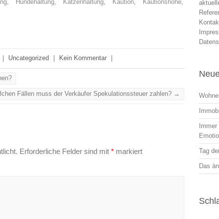
ung
,
Hundehaltung
,
Katzenhaltung
,
Kaution
,
Kautionshöhe
,
aktuel
Refere
Kontak
Impre
Datens
|
Uncategorized
|
Kein Kommentar
|
Neue
hen?
lchen Fällen muss der Verkäufer Spekulationssteuer zahlen?
→
Wohnen
Immobi
Immer r
Emoti
licht.
Erforderliche Felder sind mit
*
markiert
Tag der
Das än
Schl