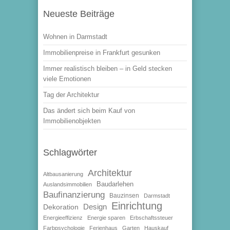
Neueste Beiträge
Wohnen in Darmstadt
Immobilienpreise in Frankfurt gesunken
Immer realistisch bleiben – in Geld stecken
viele Emotionen
Tag der Architektur
Das ändert sich beim Kauf von
Immobilienobjekten
Schlagwörter
Architektur
Altbausanierung
Baudarlehen
Auslandsimmobilien
Baufinanzierung
Bauzinsen
Darmstadt
Einrichtung
Design
Dekoration
Energieeffizienz
Energie sparen
Erbschaftssteuer
Farbpsychologie
Ferienhaus
Garten
Hauskauf