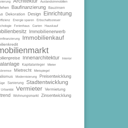
Architektur
anierung
Auslandsimmobilien
Baufinanzierung
lehen
Bauzinsen
Einrichtung
Design
Dekoration
dt
ffizienz
Energie sparen
Erbschaftssteuer
chologie
Ferienhaus
Garten
Hauskauf
bilienbesitz
Immobilienerwerb
Immobilienkauf
enfinanzierung
lienkredit
mobilienmarkt
Innenarchitektur
ilienpreise
Interior
talanlage
Kapitalanleger
Mieter
Mietrecht
isbremse
Mietspiegel
Preisentwicklung
alismus
Modernisierung
Stadtentwicklung
Sanierung
füge
Vermieter
Vermietung
Urbanität
trend
Zinsentwicklung
Wohnungsmarkt