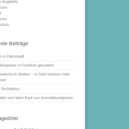
le Angebote
nzen
t
ssum
chutz
ste Beiträge
 in Darmstadt
lienpreise in Frankfurt gesunken
ealistisch bleiben – in Geld stecken viele
onen
 Architektur
dert sich beim Kauf von Immobilienobjekten
agwörter