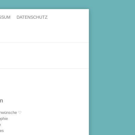
SSUM
DATENSCHUTZ
en
hwünsche ♡
ophie
e
les