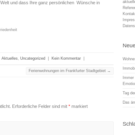
aktuel
r Welt und dass Ihre ganz persönlichen Wünsche in
Refere
Kontak
Impre
Datens
riedenheit
Neue
Aktuelles
,
Uncategorized
|
Kein Kommentar
|
Wohnen
Immobi
Ferienwohnungen im Frankfurter Stadtgebiet
→
Immer r
Emoti
Tag der
Das än
licht.
Erforderliche Felder sind mit
*
markiert
Schl