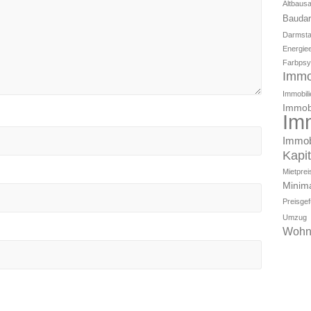
Altbaus
Baudar
Darmsta
Energiee
Farbpsy
Immo
Immobili
Immobi
Im
Immob
Kapi
Mietpre
Minim
Preisge
Umzug
Wohn