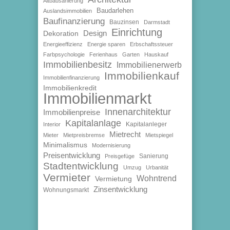
Altbausanierung
Baudarlehen
Auslandsimmobilien
Baufinanzierung
Bauzinsen
Darmstadt
Einrichtung
Design
Dekoration
Energieeffizienz
Energie sparen
Erbschaftssteuer
Farbpsychologie
Ferienhaus
Garten
Hauskauf
Immobilienbesitz
Immobilienerwerb
Immobilienkauf
Immobilienfinanzierung
Immobilienkredit
Immobilienmarkt
Innenarchitektur
Immobilienpreise
Kapitalanlage
Kapitalanleger
Interior
Mietrecht
Mieter
Mietpreisbremse
Mietspiegel
Minimalismus
Modernisierung
Preisentwicklung
Sanierung
Preisgefüge
Stadtentwicklung
Umzug
Urbanität
Vermieter
Wohntrend
Vermietung
Zinsentwicklung
Wohnungsmarkt