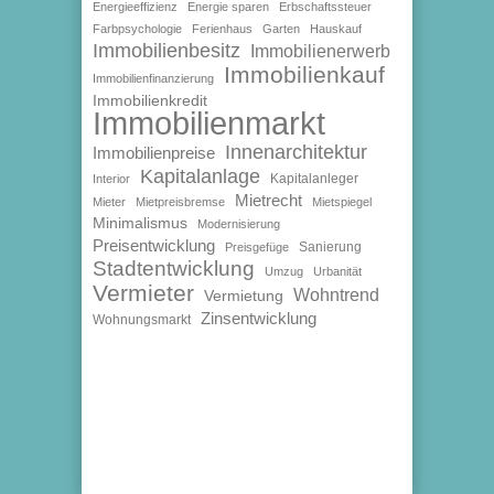
Energieeffizienz
Energie sparen
Erbschaftssteuer
Farbpsychologie
Ferienhaus
Garten
Hauskauf
Immobilienbesitz
Immobilienerwerb
Immobilienkauf
Immobilienfinanzierung
Immobilienkredit
Immobilienmarkt
Innenarchitektur
Immobilienpreise
Kapitalanlage
Kapitalanleger
Interior
Mietrecht
Mieter
Mietpreisbremse
Mietspiegel
Minimalismus
Modernisierung
Preisentwicklung
Sanierung
Preisgefüge
Stadtentwicklung
Umzug
Urbanität
Vermieter
Wohntrend
Vermietung
Zinsentwicklung
Wohnungsmarkt