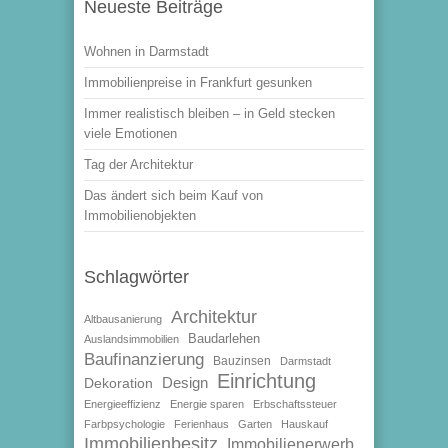
Neueste Beiträge
Wohnen in Darmstadt
Immobilienpreise in Frankfurt gesunken
Immer realistisch bleiben – in Geld stecken
viele Emotionen
Tag der Architektur
Das ändert sich beim Kauf von
Immobilienobjekten
Schlagwörter
Architektur
Altbausanierung
Baudarlehen
Auslandsimmobilien
Baufinanzierung
Bauzinsen
Darmstadt
Einrichtung
Design
Dekoration
Energieeffizienz
Energie sparen
Erbschaftssteuer
Farbpsychologie
Ferienhaus
Garten
Hauskauf
Immobilienbesitz
Immobilienerwerb