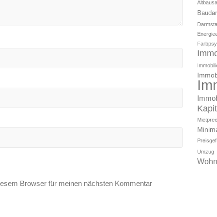
Altbaus
Baudar
Darmsta
Energiee
Farbpsy
Immo
Immobili
Immobi
Im
Immob
Kapi
Mietpre
Minim
Preisge
Umzug
Wohn
diesem Browser für meinen nächsten Kommentar