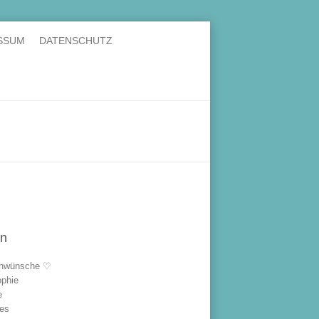
SSUM
DATENSCHUTZ
en
hwünsche ♡
ophie
e
les