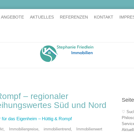
E ANGEBOTE
AKTUELLES
REFERENZEN
KONTAKT
IMPRE
Rompf – regionaler
Seit
eihungswertes Süd und Nord
♡ Suc
Philos
 für das Eigenheim – Hüttig & Rompf
Servic
kt
,
Immobilienpreise
,
immobilientrend
,
Immobilienwert
Aktuel