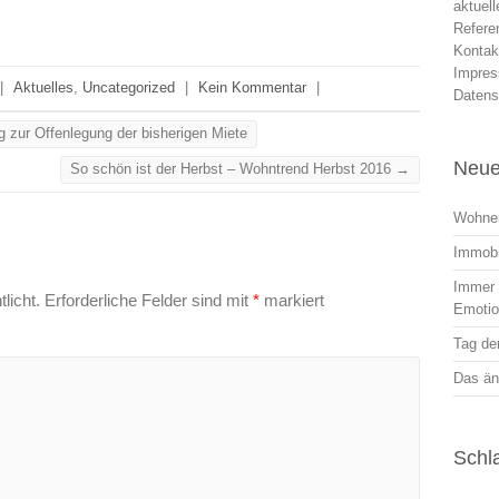
aktuel
Refere
Kontak
Impre
|
Aktuelles
,
Uncategorized
|
Kein Kommentar
|
Datens
 zur Offenlegung der bisherigen Miete
Neue
So schön ist der Herbst – Wohntrend Herbst 2016
→
Wohnen
Immobi
Immer r
licht.
Erforderliche Felder sind mit
*
markiert
Emoti
Tag der
Das än
Schl