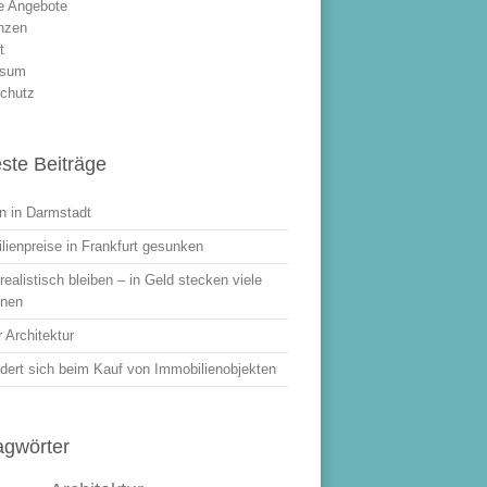
le Angebote
nzen
t
ssum
chutz
ste Beiträge
 in Darmstadt
lienpreise in Frankfurt gesunken
ealistisch bleiben – in Geld stecken viele
onen
 Architektur
dert sich beim Kauf von Immobilienobjekten
agwörter