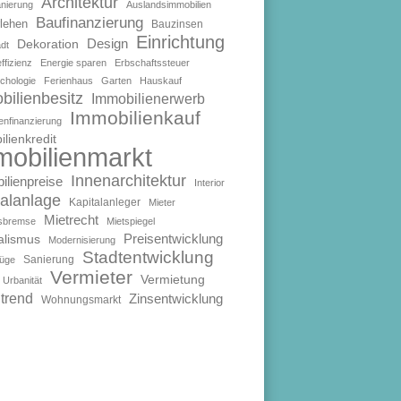
Architektur
anierung
Auslandsimmobilien
Baufinanzierung
lehen
Bauzinsen
Einrichtung
Design
Dekoration
dt
ffizienz
Energie sparen
Erbschaftssteuer
chologie
Ferienhaus
Garten
Hauskauf
bilienbesitz
Immobilienerwerb
Immobilienkauf
enfinanzierung
lienkredit
mobilienmarkt
Innenarchitektur
ilienpreise
Interior
talanlage
Kapitalanleger
Mieter
Mietrecht
isbremse
Mietspiegel
Preisentwicklung
alismus
Modernisierung
Stadtentwicklung
Sanierung
füge
Vermieter
Vermietung
Urbanität
trend
Zinsentwicklung
Wohnungsmarkt