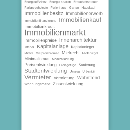
Energieeffizienz
Energie sparen
Erbschaftssteuer
Farbpsychologie
Ferienhaus
Garten
Hauskauf
Immobilienbesitz
Immobilienerwerb
Immobilienkauf
Immobilienfinanzierung
Immobilienkredit
Immobilienmarkt
Innenarchitektur
Immobilienpreise
Kapitalanlage
Kapitalanleger
Interior
Mietrecht
Mieter
Mietpreisbremse
Mietspiegel
Minimalismus
Modernisierung
Preisentwicklung
Sanierung
Preisgefüge
Stadtentwicklung
Umzug
Urbanität
Vermieter
Wohntrend
Vermietung
Zinsentwicklung
Wohnungsmarkt