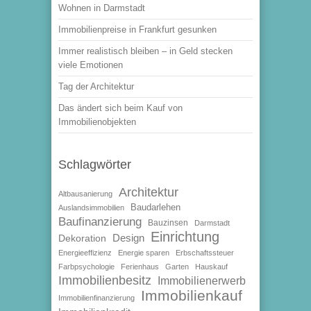
Wohnen in Darmstadt
Immobilienpreise in Frankfurt gesunken
Immer realistisch bleiben – in Geld stecken
viele Emotionen
Tag der Architektur
Das ändert sich beim Kauf von
Immobilienobjekten
Schlagwörter
Architektur
Altbausanierung
Baudarlehen
Auslandsimmobilien
Baufinanzierung
Bauzinsen
Darmstadt
Einrichtung
Design
Dekoration
Energieeffizienz
Energie sparen
Erbschaftssteuer
Farbpsychologie
Ferienhaus
Garten
Hauskauf
Immobilienbesitz
Immobilienerwerb
Immobilienkauf
Immobilienfinanzierung