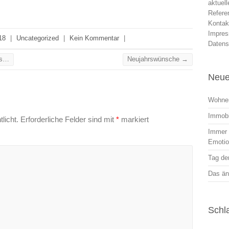
aktuel
Refere
Kontak
Impre
18
|
Uncategorized
|
Kein Kommentar
|
Datens
ss…
Neujahrswünsche
→
Neue
Wohnen
Immobi
licht.
Erforderliche Felder sind mit
*
markiert
Immer r
Emoti
Tag der
Das än
Schl