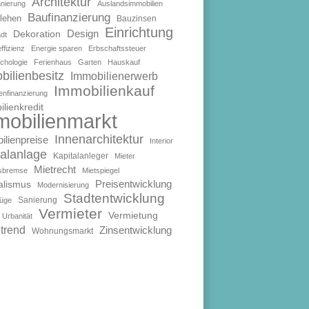
Architektur
anierung
Auslandsimmobilien
Baufinanzierung
lehen
Bauzinsen
Einrichtung
Design
Dekoration
dt
ffizienz
Energie sparen
Erbschaftssteuer
chologie
Ferienhaus
Garten
Hauskauf
bilienbesitz
Immobilienerwerb
Immobilienkauf
enfinanzierung
lienkredit
mobilienmarkt
Innenarchitektur
ilienpreise
Interior
talanlage
Kapitalanleger
Mieter
Mietrecht
isbremse
Mietspiegel
Preisentwicklung
alismus
Modernisierung
Stadtentwicklung
Sanierung
füge
Vermieter
Vermietung
Urbanität
trend
Zinsentwicklung
Wohnungsmarkt