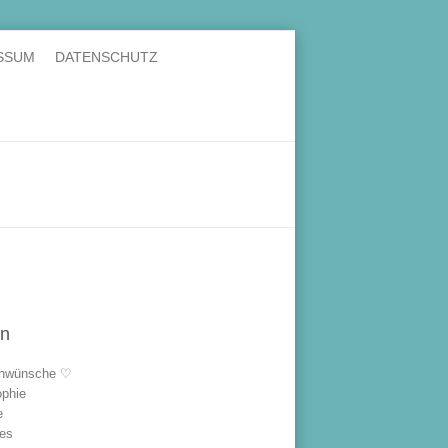
SSUM
DATENSCHUTZ
en
hwünsche ♡
ophie
e
les