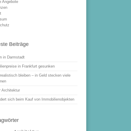
le Angebote
nzen
t
ssum
chutz
ste Beiträge
 in Darmstadt
lienpreise in Frankfurt gesunken
ealistisch bleiben – in Geld stecken viele
onen
 Architektur
dert sich beim Kauf von Immobilienobjekten
agwörter