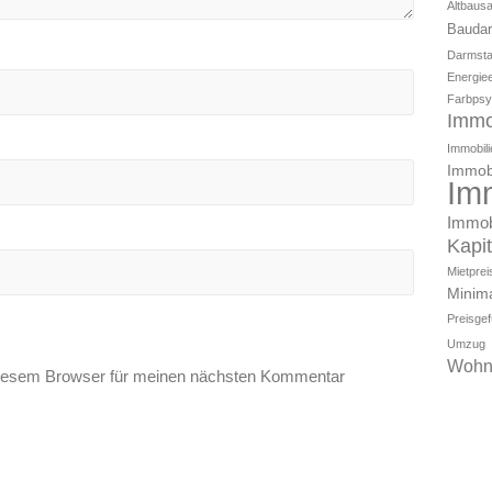
Altbaus
Baudar
Darmsta
Energiee
Farbpsy
Immo
Immobili
Immobi
Im
Immob
Kapi
Mietpre
Minim
Preisge
Umzug
Wohn
diesem Browser für meinen nächsten Kommentar