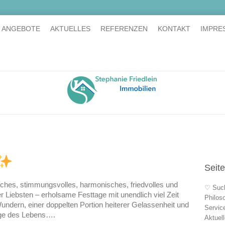
E ANGEBOTE
AKTUELLES
REFERENZEN
KONTAKT
IMPRE
Seit
iches, stimmungsvolles, harmonisches, friedvolles und
♡ Suc
 Liebsten – erholsame Festtage mit unendlich viel Zeit
Philos
ndern, einer doppelten Portion heiterer Gelassenheit und
Servic
inge des Lebens….
Aktuel