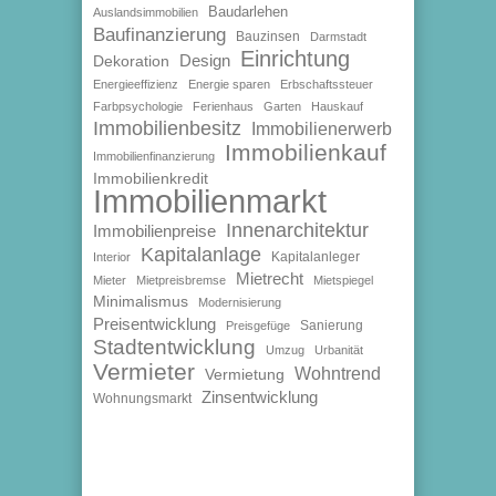
Baudarlehen
Auslandsimmobilien
Baufinanzierung
Bauzinsen
Darmstadt
Einrichtung
Design
Dekoration
Energieeffizienz
Energie sparen
Erbschaftssteuer
Farbpsychologie
Ferienhaus
Garten
Hauskauf
Immobilienbesitz
Immobilienerwerb
Immobilienkauf
Immobilienfinanzierung
Immobilienkredit
Immobilienmarkt
Innenarchitektur
Immobilienpreise
Kapitalanlage
Kapitalanleger
Interior
Mietrecht
Mieter
Mietpreisbremse
Mietspiegel
Minimalismus
Modernisierung
Preisentwicklung
Sanierung
Preisgefüge
Stadtentwicklung
Umzug
Urbanität
Vermieter
Wohntrend
Vermietung
Zinsentwicklung
Wohnungsmarkt