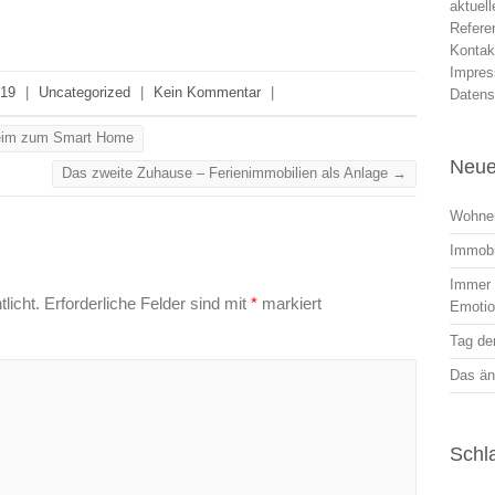
aktuel
Refere
Kontak
Impre
019
|
Uncategorized
|
Kein Kommentar
|
Datens
heim zum Smart Home
Neue
Das zweite Zuhause – Ferienimmobilien als Anlage
→
Wohnen
Immobi
Immer r
licht.
Erforderliche Felder sind mit
*
markiert
Emoti
Tag der
Das än
Schl