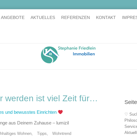
E ANGEBOTE
AKTUELLES
REFERENZEN
KONTAKT
IMPRE
 werden ist viel Zeit für…
Seit
es und bewusstes Einrichten
♡ Suc
Philos
Dinge aus Deinem Zuhause – lumizil
Servic
Aktuel
hhaltiges Wohnen
,
Tipps
,
Wohntrend