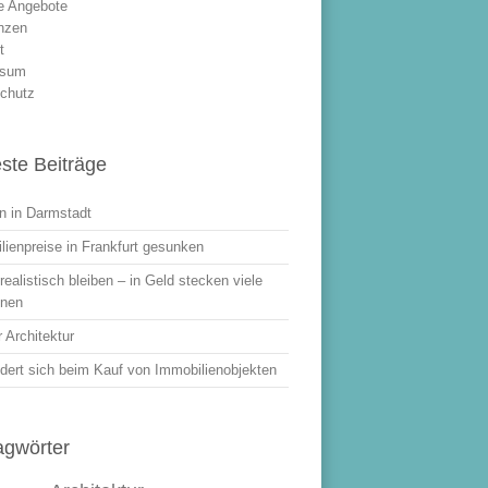
le Angebote
nzen
t
ssum
chutz
ste Beiträge
 in Darmstadt
lienpreise in Frankfurt gesunken
ealistisch bleiben – in Geld stecken viele
onen
 Architektur
dert sich beim Kauf von Immobilienobjekten
agwörter