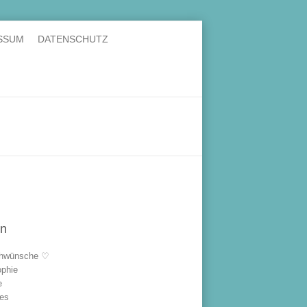
SSUM
DATENSCHUTZ
en
hwünsche ♡
ophie
e
les