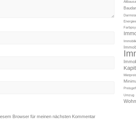
Altbaus
Baudar
Darmsta
Energiee
Farbpsy
Immo
Immobili
Immobi
Im
Immob
Kapi
Mietpre
Minim
Preisge
Umzug
Wohn
diesem Browser für meinen nächsten Kommentar