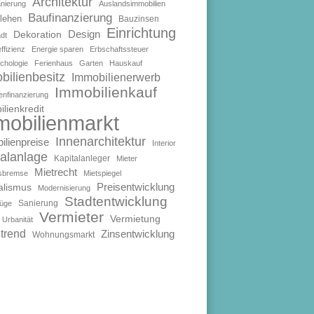
Architektur
anierung
Auslandsimmobilien
Baufinanzierung
lehen
Bauzinsen
Einrichtung
Design
Dekoration
dt
ffizienz
Energie sparen
Erbschaftssteuer
chologie
Ferienhaus
Garten
Hauskauf
bilienbesitz
Immobilienerwerb
Immobilienkauf
enfinanzierung
lienkredit
mobilienmarkt
Innenarchitektur
ilienpreise
Interior
talanlage
Kapitalanleger
Mieter
Mietrecht
isbremse
Mietspiegel
Preisentwicklung
alismus
Modernisierung
Stadtentwicklung
Sanierung
füge
Vermieter
Vermietung
Urbanität
trend
Zinsentwicklung
Wohnungsmarkt