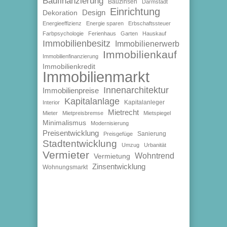
Baufinanzierung
Bauzinsen
Darmstadt
Einrichtung
Design
Dekoration
Energieeffizienz
Energie sparen
Erbschaftssteuer
Farbpsychologie
Ferienhaus
Garten
Hauskauf
Immobilienbesitz
Immobilienerwerb
Immobilienkauf
Immobilienfinanzierung
Immobilienkredit
Immobilienmarkt
Innenarchitektur
Immobilienpreise
Kapitalanlage
Kapitalanleger
Interior
Mietrecht
Mieter
Mietpreisbremse
Mietspiegel
Minimalismus
Modernisierung
Preisentwicklung
Sanierung
Preisgefüge
Stadtentwicklung
Umzug
Urbanität
Vermieter
Wohntrend
Vermietung
Zinsentwicklung
Wohnungsmarkt