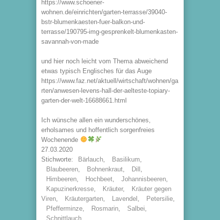
https://www.schoener-
wohnen.de/einrichten/garten-terrasse/39040-
bstr-blumenkaesten-fuer-balkon-und-
terrasse/190795-img-gesprenkelt-blumenkasten-
savannah-von-made
und hier noch leicht vom Thema abweichend
etwas typisch Englisches für das Auge
https://www.faz.net/aktuell/wirtschaft/wohnen/ga
rten/anwesen-levens-hall-der-aelteste-topiary-
garten-der-welt-16688661.html
Ich wünsche allen ein wunderschönes,
erholsames und hoffentlich sorgenfreies
Wochenende
27.03.2020
Stichworte:
Bärlauch
,
Basilikum
,
Blaubeeren
,
Bohnenkraut
,
Dill
,
Himbeeren
,
Hochbeet
,
Johannisbeeren
,
Kapuzinerkresse
,
Kräuter
,
Kräuter gegen
Viren
,
Kräutergarten
,
Lavendel
,
Petersilie
,
Pfefferminze
,
Rosmarin
,
Salbei
,
Schnittlauch