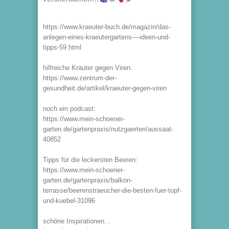
https://www.kraeuter-buch.de/magazin/das-
anlegen-eines-kraeutergartens-–-ideen-und-
tipps-59.html
hilfreiche Kräuter gegen Viren:
https://www.zentrum-der-
gesundheit.de/artikel/kraeuter-gegen-viren
noch ein podcast:
https://www.mein-schoener-
garten.de/gartenpraxis/nutzgaerten/aussaat-
40852
Tipps für die leckersten Beeren:
https://www.mein-schoener-
garten.de/gartenpraxis/balkon-
terrasse/beerenstraeucher-die-besten-fuer-topf-
und-kuebel-31096
schöne Inspirationen…