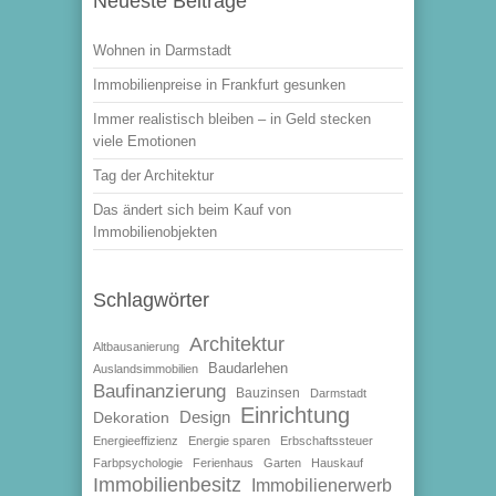
Neueste Beiträge
Wohnen in Darmstadt
Immobilienpreise in Frankfurt gesunken
Immer realistisch bleiben – in Geld stecken
viele Emotionen
Tag der Architektur
Das ändert sich beim Kauf von
Immobilienobjekten
Schlagwörter
Architektur
Altbausanierung
Baudarlehen
Auslandsimmobilien
Baufinanzierung
Bauzinsen
Darmstadt
Einrichtung
Design
Dekoration
Energieeffizienz
Energie sparen
Erbschaftssteuer
Farbpsychologie
Ferienhaus
Garten
Hauskauf
Immobilienbesitz
Immobilienerwerb