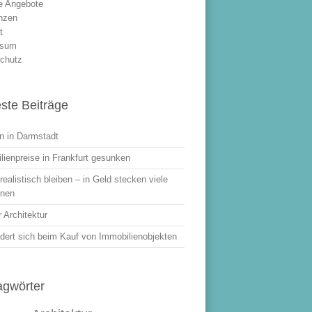
le Angebote
nzen
t
ssum
chutz
ste Beiträge
 in Darmstadt
lienpreise in Frankfurt gesunken
ealistisch bleiben – in Geld stecken viele
onen
 Architektur
dert sich beim Kauf von Immobilienobjekten
agwörter