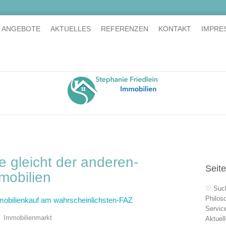
E ANGEBOTE
AKTUELLES
REFERENZEN
KONTAKT
IMPRE
 gleicht der anderen-
Seit
mobilien
♡ Suc
Philos
mmobilienkauf am wahrscheinlichsten-FAZ
Servic
Immobilienmarkt
Aktuel