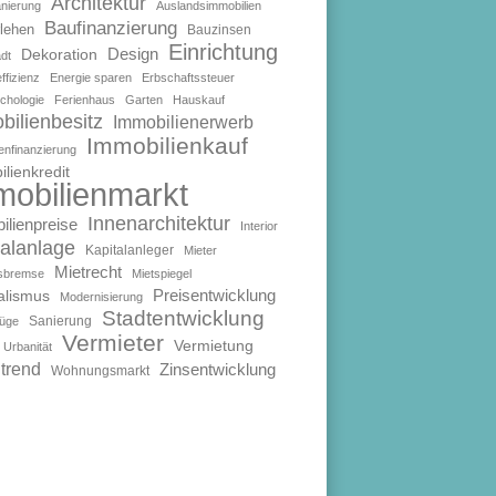
Architektur
anierung
Auslandsimmobilien
Baufinanzierung
lehen
Bauzinsen
Einrichtung
Design
Dekoration
dt
ffizienz
Energie sparen
Erbschaftssteuer
chologie
Ferienhaus
Garten
Hauskauf
bilienbesitz
Immobilienerwerb
Immobilienkauf
enfinanzierung
lienkredit
mobilienmarkt
Innenarchitektur
ilienpreise
Interior
talanlage
Kapitalanleger
Mieter
Mietrecht
isbremse
Mietspiegel
Preisentwicklung
alismus
Modernisierung
Stadtentwicklung
Sanierung
füge
Vermieter
Vermietung
Urbanität
trend
Zinsentwicklung
Wohnungsmarkt