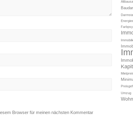
Altbaus
Baudar
Darmsta
Energiee
Farbpsy
Immo
Immobili
Immobi
Im
Immob
Kapi
Mietpre
Minim
Preisge
Umzug
Wohn
diesem Browser für meinen nächsten Kommentar