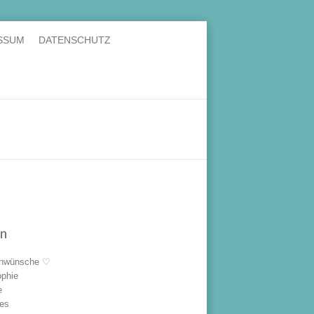
SSUM
DATENSCHUTZ
en
hwünsche ♡
ophie
e
les