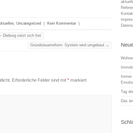
aktuel
Refere
Kontak
Impre
ktuelles
,
Uncategorized
|
Kein Kommentar
|
Datens
 Dieburg setzt sich fort
Neue
Grundsteuerreform -System wird umgebaut
→
Wohnen
Immobi
Immer r
licht.
Erforderliche Felder sind mit
*
markiert
Emoti
Tag der
Das än
Schl