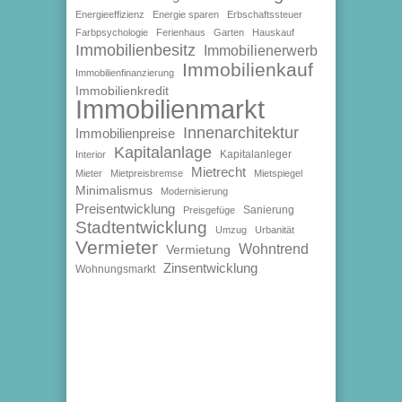
Energieeffizienz
Energie sparen
Erbschaftssteuer
Farbpsychologie
Ferienhaus
Garten
Hauskauf
Immobilienbesitz
Immobilienerwerb
Immobilienkauf
Immobilienfinanzierung
Immobilienkredit
Immobilienmarkt
Innenarchitektur
Immobilienpreise
Kapitalanlage
Kapitalanleger
Interior
Mietrecht
Mieter
Mietpreisbremse
Mietspiegel
Minimalismus
Modernisierung
Preisentwicklung
Sanierung
Preisgefüge
Stadtentwicklung
Umzug
Urbanität
Vermieter
Wohntrend
Vermietung
Zinsentwicklung
Wohnungsmarkt